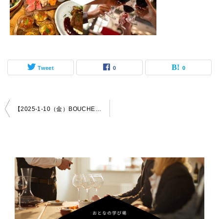
Tweet
0
0
投
【2025-1-10（金）BOUCHERIE AmiaBras _ 渋谷】 交流会・お食事会 おとなじかんのワイン会
稿
ナ
ビ
ゲ
ー
シ
ョ