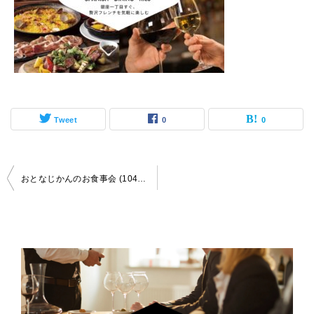
Tweet
0
0
投
おとなじかんのお食事会 (1040 x 832 px) – 【2025-09-27（土）俺のフレンチ東京】 交流会・お食事会 おとなじかんのワイン会
稿
ナ
ビ
ゲ
ー
シ