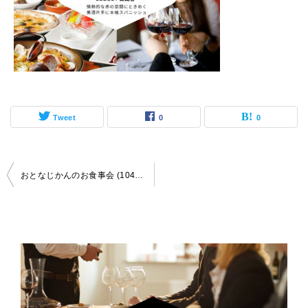
Tweet
0
0
投
おとなじかんのお食事会 (1040 x 832 px).zip – 【2025-08-21（木）LOBOS _ 日比谷】 交流会・お食事会 おとなじかんのワイン会
稿
ナ
ビ
ゲ
ー
シ