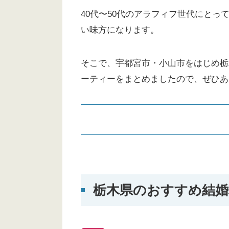
40代〜50代のアラフィフ世代にと
い味方になります。
そこで、宇都宮市・小山市をはじめ栃
ーティーをまとめましたので、ぜひあ
栃木県のおすすめ結婚相談所一
1位 ツヴァイ 宇都宮店
栃木県のおすすめ結婚
2位 栃木県仲人協会
3位 オーネット 宇都宮支社
結婚相談所選びに迷ったら