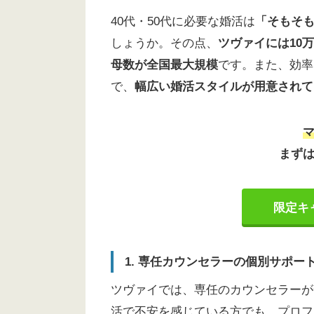
ベイビーズ・ブレス Baby’s breat
40代・50代に必要な婚活は
「そもそ
とちぎ結婚支援センター（ベリー
しょうか。その点、
ツヴァイには10
Kizuna宇都宮
母数が全国最大規模
です。また、効率
す～さんの結婚相談室
で、
幅広い婚活スタイルが用意されて
世話やきばあちゃん!
ｰ結ｰマリアージュ
あしすと
まず
栃木県の結婚相談所を活用して
限定キ
1. 専任カウンセラーの個別サポー
ツヴァイでは、専任のカウンセラーが
活で不安を感じている方でも、プロフ