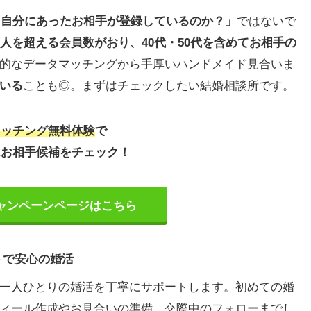
h
も自分にあったお相手が登録しているのか？」
ではないで
マッチング）
万人を超える会員数がおり、40代・50代を含めてお相手の
的なデータマッチングから手厚いハンドメイド見合いま
いる
ことも◎。まずはチェックしたい結婚相談所です。
マッチング無料体験
で
はお相手候補をチェック！
婚活を成功させよう
ャンペーンページはこちら
トで安心の婚活
一人ひとりの婚活を丁寧にサポートします。初めての婚
ィール作成やお見合いの準備、交際中のフォローまでし