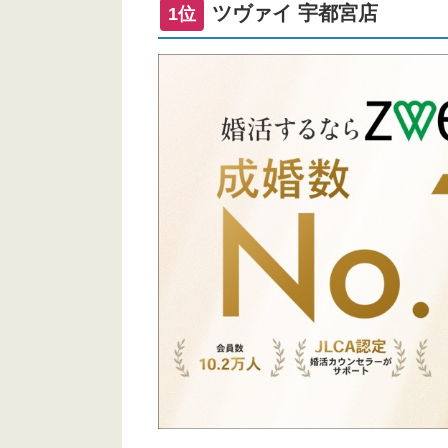
ツヴァイ 宇都宮店
1位
栃木県の全国展開型結婚相談所
サンマリエ サテライト宇都宮
ノッツェ.宇都宮支店
栃木県の地域密着型結婚相談所
宇都宮デート By プレコプレ
宇都宮結婚相談所（miyakon）
恵婚（めぐこん）
ティアラ・マリアージュ
マリエール愛
ブライダル輝〜テルーレ〜
WeBCon（ウェブコン）北関東支
ファイン・ブライダル小山