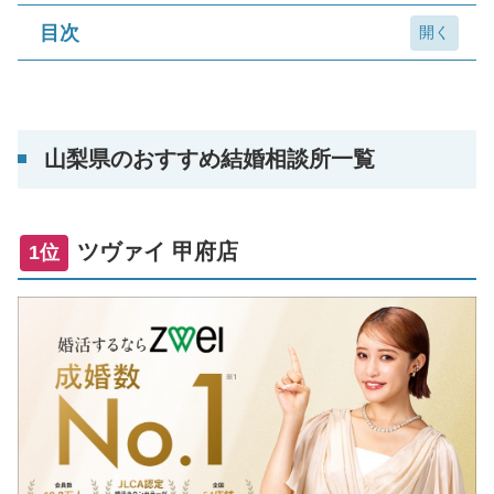
目次
山梨県のおすすめ結婚相談所一覧
1位 ツヴァイ 甲府店
山梨県のおすすめ結婚相談所一覧
2位オーネット 甲府支社
結婚相談所選びに迷ったら
ツヴァイ 甲府店
1位
山梨県の全国展開型結婚相談所一覧
ノッツェ.サテライト山梨
サンマリエ サテライト山梨
山梨県の地域密着型結婚相談所一覧
ファイン・ブライダル 甲府
縁結びのクローバー
山梨市結婚相談所