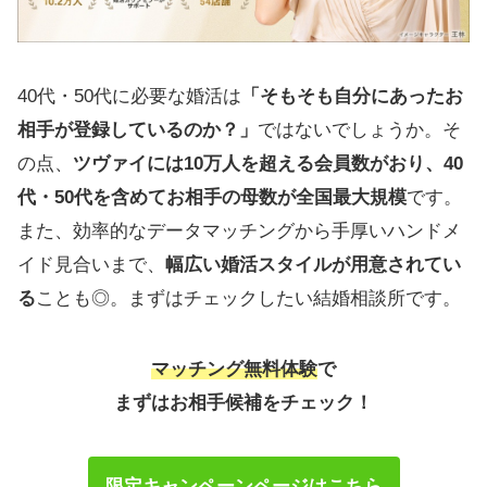
JMC甲府
やまなし出会いサポートセンター
40代・50代に必要な婚活は
「そもそも自分にあったお
とわ（永遠）～未来への相談所～甲府支店
相手が登録しているのか？」
ではないでしょうか。そ
入倉結婚相談所
の点、
ツヴァイには10万人を超える会員数がおり、40
菊地結婚相談所
代・50代を含めてお相手の母数が全国最大規模
です。
山梨県の結婚相談所を活用して婚活を成功さ
また、効率的なデータマッチングから手厚いハンドメ
せよう
イド見合いまで、
幅広い婚活スタイルが用意されてい
る
ことも◎。まずはチェックしたい結婚相談所です。
マッチング無料体験
で
まずはお相手候補をチェック！
限定キャンペーンページはこちら