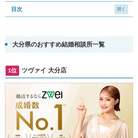
目次
大分県のおすすめ結婚相談所一覧
1位 ツヴァイ 大分店
大分県のおすすめ結婚相談所一覧
2位 オーネット サテライト大分
3位 サンマリエ サテライト大分
ツヴァイ 大分店
1位
結婚相談所選びに迷ったら
大分県の全国展開型結婚相談所一覧
ノッツェ.サテライト大分
大分県の地域密着型結婚相談所一覧
大分縁結び神社
flower
オフィス五番街