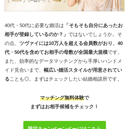
アルシェ
ウィズ
40代・50代に必要な婚活は
「そもそも自分にあったお
heart（ハート）
相手が登録しているのか？」
ではないでしょうか。そ
ブライダル情報センター 大分サロン
の点、
ツヴァイには10万人を超える会員数がおり、40
大分県の地域密着型結婚相談所一覧（その
代・50代を含めてお相手の母数が全国最大規模
です。
他）
また、効率的なデータマッチングから手厚いハンドメ
イド見合いまで、
幅広い婚活スタイルが用意されてい
Link（リンク）
る
ことも◎。まずはチェックしたい結婚相談所です。
マリッジ エージェンシー
OTETE 大分サロン
マッチング無料体験
で
マリーズケイ
まずはお相手候補をチェック！
大分県の結婚相談所を活用して婚活を成功さ
せよう
限定キャンペーンページはこちら