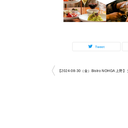
Tweet
投
稿
ナ
ビ
ゲ
ー
シ