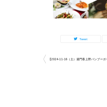
Tweet
投
稿
ナ
ビ
ゲ
ー
シ