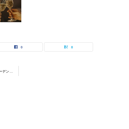
0
0
【2024-11-16（土）過門香上野バンブーガーデン】 交流会・お食事会 おとなじかんのワイン会