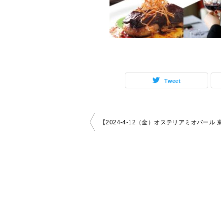
Tweet
投
稿
ナ
ビ
ゲ
ー
シ