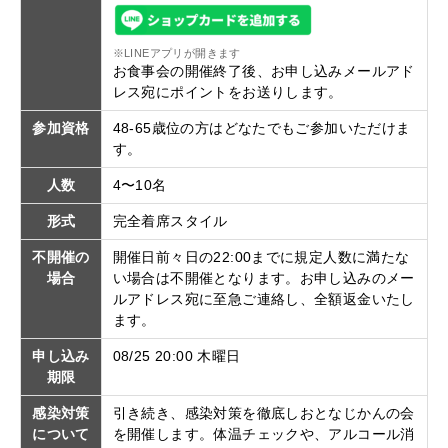
※LINEアプリが開きます
お食事会の開催終了後、お申し込みメールアド
レス宛にポイントをお送りします。
参加資格
48-65歳位の方はどなたでもご参加いただけま
す。
人数
4〜10名
形式
完全着席スタイル
不開催の
開催日前々日の22:00までに規定人数に満たな
場合
い場合は不開催となります。お申し込みのメー
ルアドレス宛に至急ご連絡し、全額返金いたし
ます。
申し込み
08/25 20:00 木曜日
期限
感染対策
引き続き、感染対策を徹底しおとなじかんの会
について
を開催します。体温チェックや、アルコール消