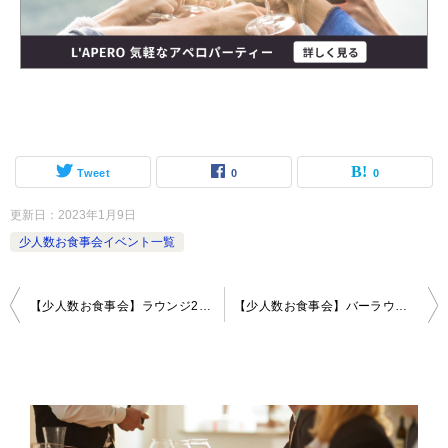
Tweet
0
0
更新日：
2023年1月9日
少人数お食事会イベント一覧
投
【少人数お食事会】ラウンジ21〜ホテルの最上階ラウンジで大人の夜を演出〜
【少人数お食事会】バーラウンジマーブル 〜重要文化財の上質空間でラグジュアリーな夜を〜
稿
ナ
ビ
ゲ