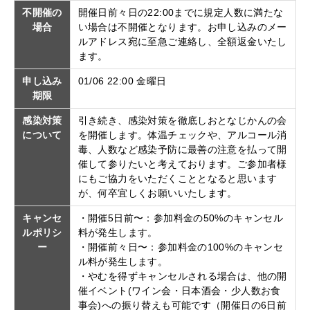
不開催の
開催日前々日の22:00までに規定人数に満たな
場合
い場合は不開催となります。お申し込みのメー
ルアドレス宛に至急ご連絡し、全額返金いたし
ます。
申し込み
01/06 22:00 金曜日
期限
感染対策
引き続き、感染対策を徹底しおとなじかんの会
について
を開催します。体温チェックや、アルコール消
毒、人数など感染予防に最善の注意を払って開
催して参りたいと考えております。ご参加者様
にもご協力をいただくこととなると思います
が、何卒宜しくお願いいたします。
キャンセ
・開催5日前〜：参加料金の50%のキャンセル
ルポリシ
料が発生します。
ー
・開催前々日〜：参加料金の100%のキャンセ
ル料が発生します。
・やむを得ずキャンセルされる場合は、他の開
催イベント(ワイン会・日本酒会・少人数お食
事会)への振り替えも可能です（開催日の6日前