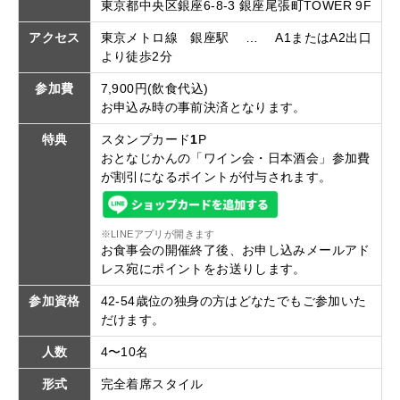
東京都中央区銀座6-8-3 銀座尾張町TOWER 9F
アクセス
東京メトロ線 銀座駅 … A1またはA2出口
より徒歩2分
参加費
7,900円(飲食代込)
お申込み時の事前決済となります。
特典
スタンプカード
1
P
おとなじかんの「ワイン会・日本酒会」参加費
が割引になるポイントが付与されます。
※LINEアプリが開きます
お食事会の開催終了後、お申し込みメールアド
レス宛にポイントをお送りします。
参加資格
42-54歳位の独身の方はどなたでもご参加いた
だけます。
人数
4〜10名
形式
完全着席スタイル