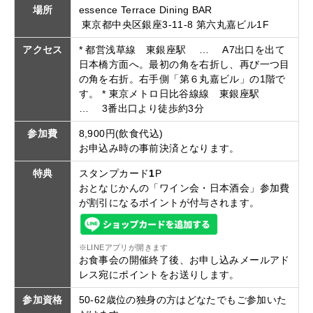
場所
essence Terrace Dining BAR
東京都中央区銀座3-11-8 第六丸嘉ビル1F
アクセス
* 都営浅草線 東銀座駅 … A7出口を出て
日本橋方面へ。最初の角を右折し、再び一つ目
の角を右折。右手側「第６丸嘉ビル」の1階で
す。 * 東京メトロ日比谷線線 東銀座駅
… 3番出口より徒歩約3分
参加費
8,900円(飲食代込)
お申込み時の事前決済となります。
特典
スタンプカード
1
P
おとなじかんの「ワイン会・日本酒会」参加費
が割引になるポイントが付与されます。
※LINEアプリが開きます
お食事会の開催終了後、お申し込みメールアド
レス宛にポイントをお送りします。
参加資格
50-62歳位の独身の方はどなたでもご参加いた