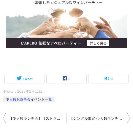
Tweet
0
0
更新日：
2023年2月11日
少人数お食事会イベント一覧
投
【少人数ランチ会】リストランテ イルピノーロ 銀座〜洗練された大人の雰囲気の中上質なお食事を〜
【シングル限定 少人数ランチ会】レストラン Granna 新宿中村屋〜世界各国のお料理と老舗のカリーに舌鼓〜
稿