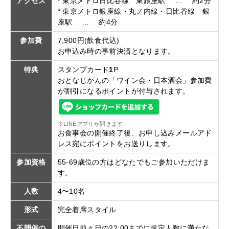
アクセス
* 東京メトロ日比谷線 東銀座駅 … 約2分
* 東京メトロ銀座線・丸ノ内線・日比谷線 銀
座駅 … 約4分
参加費
7,900円(飲食代込)
お申込み時の事前決済となります。
特典
スタンプカード
1
P
おとなじかんの「ワイン会・日本酒会」参加費
が割引になるポイントが付与されます。
※LINEアプリが開きます
お食事会の開催終了後、お申し込みメールアド
レス宛にポイントをお送りします。
参加資格
55-69歳位の方はどなたでもご参加いただけま
す。
人数
4〜10名
形式
完全着席スタイル
不開催の
開催日前々日の22:00までに規定人数に満たな