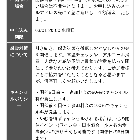
場合
い場合は不開催となります。お申し込みのメー
ルアドレス宛に至急ご連絡し、全額返金いたし
ます。
申し込み
03/01 20:00 水曜日
期限
感染対策
引き続き、感染対策を徹底しおとなじかんの会
について
を開催します。体温チェックや、アルコール消
毒、人数など感染予防に最善の注意を払って開
催して参りたいと考えております。ご参加者様
にもご協力をいただくこととなると思います
が、何卒宜しくお願いいたします。
キャンセ
・開催5日前〜：参加料金の50%のキャンセル
ルポリシ
料が発生します。
ー
・開催前々日〜：参加料金の100%のキャンセ
ル料が発生します。
・やむを得ずキャンセルされる場合は、他の開
催イベント(ワイン会・日本酒会・少人数お食
事会)への振り替えも可能です（開催日の6日前
まで）