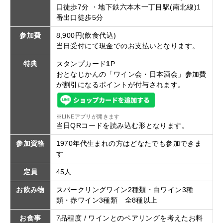
口徒歩7分 ・地下鉄六本木一丁目駅(南北線)1
番出口徒歩5分
参加費
8,900円(飲食代込)
当日受付にて現金でのお支払いとなります。
特典
スタンプカード
1
P
おとなじかんの「ワイン会・日本酒会」参加費
が割引になるポイントが付与されます。
※LINEアプリが開きます
当日QRコードを読み込む形となります。
参加資格
1970年代生まれの方はどなたでも参加できま
す
定員
45人
お飲み物
スパークリングワイン2種類・白ワイン3種
類・赤ワイン3種類 全8種以上
お食事
7品程度 / ワインとのペアリングを考えたお料