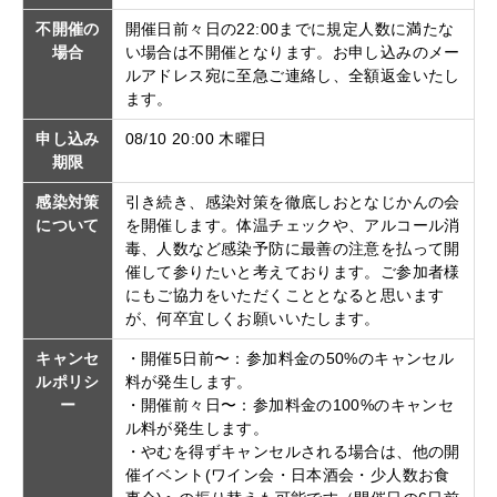
不開催の
開催日前々日の22:00までに規定人数に満たな
場合
い場合は不開催となります。お申し込みのメー
ルアドレス宛に至急ご連絡し、全額返金いたし
ます。
申し込み
08/10 20:00 木曜日
期限
感染対策
引き続き、感染対策を徹底しおとなじかんの会
について
を開催します。体温チェックや、アルコール消
毒、人数など感染予防に最善の注意を払って開
催して参りたいと考えております。ご参加者様
にもご協力をいただくこととなると思います
が、何卒宜しくお願いいたします。
キャンセ
・開催5日前〜：参加料金の50%のキャンセル
ルポリシ
料が発生します。
ー
・開催前々日〜：参加料金の100%のキャンセ
ル料が発生します。
・やむを得ずキャンセルされる場合は、他の開
催イベント(ワイン会・日本酒会・少人数お食