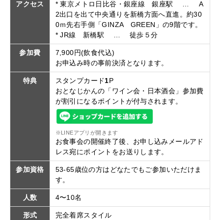
アクセス
* 東京メトロ日比谷・銀座線 銀座駅 … A
2出口を出て中央通りを新橋方面へ直進。約30
0ｍ先右手側「GINZA GREEN」の9階です。
* JR線 新橋駅 … 徒歩５分
参加費
7,900円(飲食代込)
お申込み時の事前決済となります。
特典
スタンプカード
1
P
おとなじかんの「ワイン会・日本酒会」参加費
が割引になるポイントが付与されます。
※LINEアプリが開きます
お食事会の開催終了後、お申し込みメールアド
レス宛にポイントをお送りします。
参加資格
53-65歳位の方はどなたでもご参加いただけま
す。
人数
4〜10名
形式
完全着席スタイル