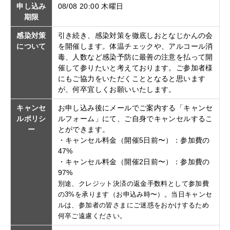
申し込み
08/08 20:00 木曜日
期限
感染対策
引き続き、感染対策を徹底しおとなじかんの会
について
を開催します。体温チェックや、アルコール消
毒、人数など感染予防に最善の注意を払って開
催して参りたいと考えております。ご参加者様
にもご協力をいただくこととなると思います
が、何卒宜しくお願いいたします。
キャンセ
お申し込み後にメールでご案内する「キャンセ
ルポリシ
ルフォーム」にて、ご自身でキャンセルするこ
ー
とができます。
・キャンセル料金（開催5日前〜）：参加費の
47%
・キャンセル料金（開催2日前〜）：参加費の
97%
別途、クレジット決済の返金手数料として参加費
の3%を承ります（お申込み時〜）。当日キャンセ
ルは、参加者の皆さまにご迷惑をおかけするため
何卒ご遠慮ください。