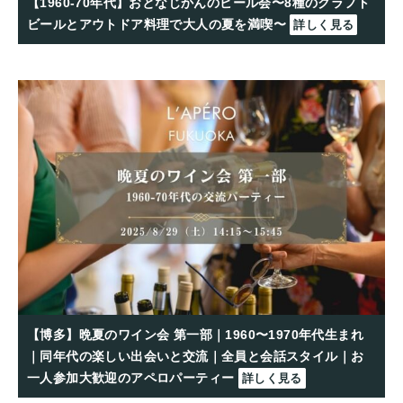
【1960-70年代】おとなじかんのビール会〜8種のクラフト
ビールとアウトドア料理で大人の夏を満喫〜
詳しく見る
【博多】晩夏のワイン会 第一部｜1960〜1970年代生まれ
｜同年代の楽しい出会いと交流｜全員と会話スタイル｜お
一人参加大歓迎のアペロパーティー
詳しく見る