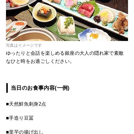
写真はイメージです
ゆったりと会話を楽しめる銀座の大人の隠れ家で素敵
なひと時をお過ごしください。
当日のお食事内容(一例)
■天然鮮魚刺身2点
■手造り豆冨
■里芋の揚げ出し