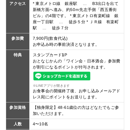
アクセス
* 東京メトロ線 銀座駅 … B3出口を出て
新橋方面へ進み、約50ｍ先左手側「西五番街
ビル」の4階です。 * 東京メトロ有楽町線 銀
座一丁目駅 … 徒歩５分 * ＪＲ線 有楽町
駅 … 徒歩７分
参加費
7,900円(飲食代込)
お申込み時の事前決済となります。
特典
スタンプカード
1
P
おとなじかんの「ワイン会・日本酒会」参加費
が割引になるポイントが付与されます。
※LINEアプリが開きます
お食事会の開催終了後、お申し込みメールアド
レス宛にポイントをお送りします。
参加資格
【独身限定】48-61歳位の方はどなたでもご参
加いただけます。
人数
4〜10名