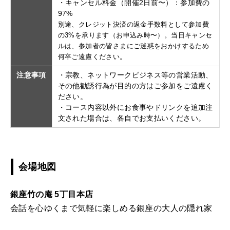
・キャンセル料金（開催2日前〜）：参加費の
97%
別途、クレジット決済の返金手数料として参加費
の3%を承ります（お申込み時〜）。当日キャンセ
ルは、参加者の皆さまにご迷惑をおかけするため
何卒ご遠慮ください。
注意事項
・宗教、ネットワークビジネス等の営業活動、
その他勧誘行為が目的の方はご参加をご遠慮く
ださい。
・コース内容以外にお食事やドリンクを追加注
文された場合は、各自でお支払いください。
会場地図
銀座竹の庵 5丁目本店
会話を心ゆくまで気軽に楽しめる銀座の大人の隠れ家