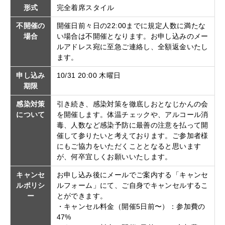
形式
完全着席スタイル
不開催の
開催日前々日の22:00までに規定人数に満たな
場合
い場合は不開催となります。お申し込みのメー
ルアドレス宛に至急ご連絡し、全額返金いたし
ます。
申し込み
10/31 20:00 木曜日
期限
感染対策
引き続き、感染対策を徹底しおとなじかんの会
について
を開催します。体温チェックや、アルコール消
毒、人数など感染予防に最善の注意を払って開
催して参りたいと考えております。ご参加者様
にもご協力をいただくこととなると思います
が、何卒宜しくお願いいたします。
キャンセ
お申し込み後にメールでご案内する「キャンセ
ルポリシ
ルフォーム」にて、ご自身でキャンセルするこ
ー
とができます。
・キャンセル料金（開催5日前〜）：参加費の
47%