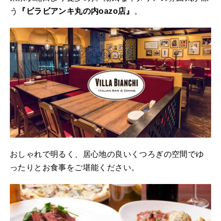
う
『ビラビアンキ丸の内oazo店』
。
おしゃれで明るく、居心地の良いくつろぎの空間でゆ
ったりとお食事をご堪能ください。