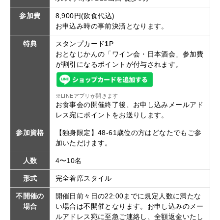
参加費
8,900円(飲食代込)
お申込み時の事前決済となります。
特典
スタンプカード
1
P
おとなじかんの「ワイン会・日本酒会」参加費
が割引になるポイントが付与されます。
※LINEアプリが開きます
お食事会の開催終了後、お申し込みメールアド
レス宛にポイントをお送りします。
参加資格
【独身限定】48-61歳位の方はどなたでもご参
加いただけます。
人数
4〜10名
形式
完全着席スタイル
不開催の
開催日前々日の22:00までに規定人数に満たな
場合
い場合は不開催となります。お申し込みのメー
ルアドレス宛に至急ご連絡し、全額返金いたし