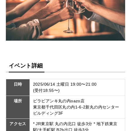
イベント詳細
日時
2025/06/14 土曜日 19:00〜21:00
(受付18:55〜)
場所
ビラビアンキ丸の内oazo店
東京都千代田区丸の内1-6-2新丸の内センター
ビルディング3F
アクセス
* JR東京駅 丸の内北口 徒歩3分 * 地下鉄東京
駅/大手町駅 B2b出口 徒歩3分