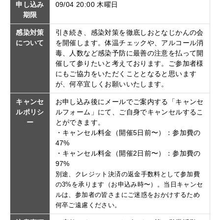
申し込み
09/04 20:00 木曜日
期限
感染対策
引き続き、感染対策を徹底しおとなじかんの会
について
を開催します。体温チェックや、アルコール消
毒、人数など感染予防に最善の注意を払って開
催して参りたいと考えております。ご参加者様
にもご協力をいただくこととなると思います
が、何卒宜しくお願いいたします。
キャンセ
お申し込み後にメールでご案内する「キャンセ
ルポリシ
ルフォーム」にて、ご自身でキャンセルするこ
ー
とができます。
・キャンセル料金（開催5日前〜）：参加費の
47%
・キャンセル料金（開催2日前〜）：参加費の
97%
別途、クレジット決済の返金手数料として参加費
の3%を承ります（お申込み時〜）。当日キャンセ
ルは、参加者の皆さまにご迷惑をおかけするため
何卒ご遠慮ください。