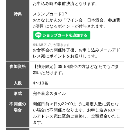
お申込み時の事前決済となります。
特典
スタンプカード
1
P
おとなじかんの「ワイン会・日本酒会」参加費
が割引になるポイントが付与されます。
※LINEアプリが開きます
お食事会の開催終了後、お申し込みメールアド
レス宛にポイントをお送りします。
参加資格
【独身限定】39-54歳位の方はどなたでもご参
加いただけます。
人数
4〜10名
形式
完全着席スタイル
不開催の
開催日前々日の22:00までに規定人数に満たな
場合
い場合は不開催となります。お申し込みのメー
ルアドレス宛に至急ご連絡し、全額返金いたし
ます。