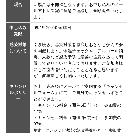
場合
い場合は不開催となります。お申し込みのメー
ルアドレス宛に至急ご連絡し、全額返金いたし
ます。
申し込み
09/19 20:00 金曜日
期限
感染対策
引き続き、感染対策を徹底しおとなじかんの会
について
を開催します。体温チェックや、アルコール消
毒、人数など感染予防に最善の注意を払って開
催して参りたいと考えております。ご参加者様
にもご協力をいただくこととなると思います
が、何卒宜しくお願いいたします。
キャンセ
お申し込み後にメールでご案内する「キャンセ
ルポリシ
ルフォーム」にて、ご自身でキャンセルするこ
ー
とができます。
・キャンセル料金（開催5日前〜）：参加費の
47%
・キャンセル料金（開催2日前〜）：参加費の
97%
別途、クレジット決済の返金手数料として参加費