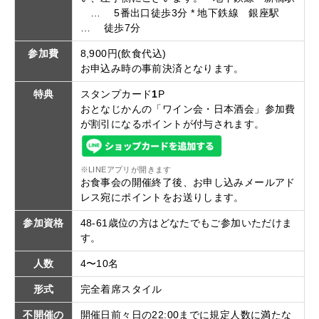
… 5番出口徒歩3分 * 地下鉄線 銀座駅
… 徒歩7分
参加費
8,900円(飲食代込)
お申込み時の事前決済となります。
特典
スタンプカード
1
P
おとなじかんの「ワイン会・日本酒会」参加費
が割引になるポイントが付与されます。
※LINEアプリが開きます
お食事会の開催終了後、お申し込みメールアド
レス宛にポイントをお送りします。
参加資格
48-61歳位の方はどなたでもご参加いただけま
す。
人数
4〜10名
形式
完全着席スタイル
不開催の
開催日前々日の22:00までに規定人数に満たな