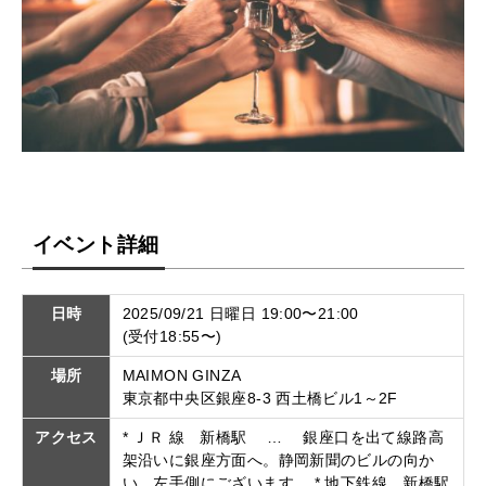
イベント詳細
日時
2025/09/21 日曜日 19:00〜21:00
(受付18:55〜)
場所
MAIMON GINZA
東京都中央区銀座8-3 西土橋ビル1～2F
アクセス
* ＪＲ 線 新橋駅 … 銀座口を出て線路高
架沿いに銀座方面へ。静岡新聞のビルの向か
い、左手側にございます。 * 地下鉄線 新橋駅