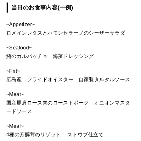
当日のお食事内容(一例)
~Appetizer~
ロメインレタスとハモンセラーノのシーザーサラダ
~Seafood~
鮪のカルパッチョ 海藻ドレッシング
~Frit~
広島産 フライドオイスター 自家製タルタルソース
~Meat~
国産豚肩ロース肉のローストポーク オニオンマスタ
ードソース
~Meal~
4種の芳醇茸のリゾット ストウブ仕立て