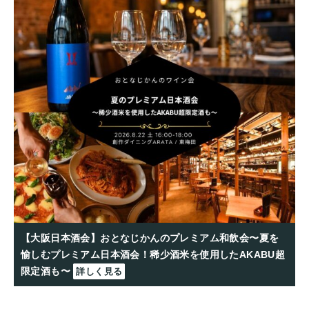
【大阪日本酒会】おとなじかんのプレミアム和飲会〜夏を
愉しむプレミアム日本酒会！稀少酒米を使用したAKABU超
限定酒も〜
詳しく見る