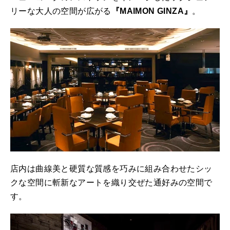
リーな大人の空間が広がる
『MAIMON GINZA』
。
店内は曲線美と硬質な質感を巧みに組み合わせたシッ
クな空間に斬新なアートを織り交ぜた通好みの空間で
す。