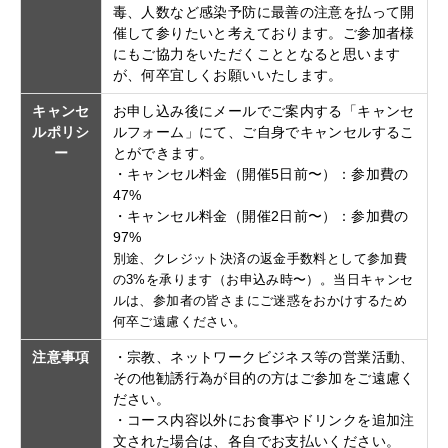
毒、人数など感染予防に最善の注意を払って開
催して参りたいと考えております。ご参加者様
にもご協力をいただくこととなると思います
が、何卒宜しくお願いいたします。
キャンセ
お申し込み後にメールでご案内する「キャンセ
ルポリシ
ルフォーム」にて、ご自身でキャンセルするこ
ー
とができます。
・キャンセル料金（開催5日前〜）：参加費の
47%
・キャンセル料金（開催2日前〜）：参加費の
97%
別途、クレジット決済の返金手数料として参加費
の3%を承ります（お申込み時〜）。当日キャンセ
ルは、参加者の皆さまにご迷惑をおかけするため
何卒ご遠慮ください。
注意事項
・宗教、ネットワークビジネス等の営業活動、
その他勧誘行為が目的の方はご参加をご遠慮く
ださい。
・コース内容以外にお食事やドリンクを追加注
文された場合は、各自でお支払いください。