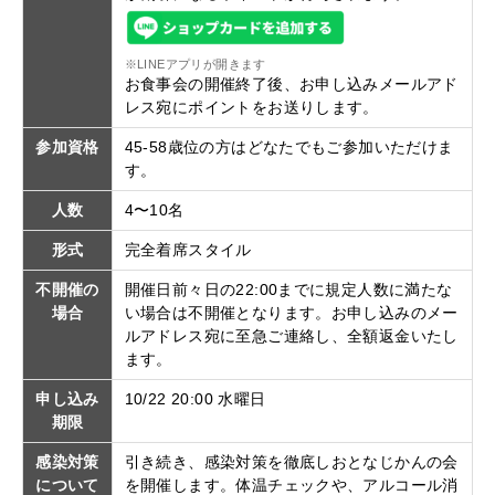
※LINEアプリが開きます
お食事会の開催終了後、お申し込みメールアド
レス宛にポイントをお送りします。
参加資格
45-58歳位の方はどなたでもご参加いただけま
す。
人数
4〜10名
形式
完全着席スタイル
不開催の
開催日前々日の22:00までに規定人数に満たな
場合
い場合は不開催となります。お申し込みのメー
ルアドレス宛に至急ご連絡し、全額返金いたし
ます。
申し込み
10/22 20:00 水曜日
期限
感染対策
引き続き、感染対策を徹底しおとなじかんの会
について
を開催します。体温チェックや、アルコール消