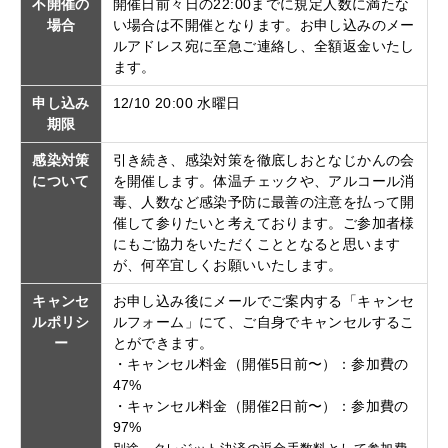
不開催の
開催日前々日の22:00までに規定人数に満たな
場合
い場合は不開催となります。お申し込みのメー
ルアドレス宛に至急ご連絡し、全額返金いたし
ます。
申し込み
12/10 20:00 水曜日
期限
感染対策
引き続き、感染対策を徹底しおとなじかんの会
について
を開催します。体温チェックや、アルコール消
毒、人数など感染予防に最善の注意を払って開
催して参りたいと考えております。ご参加者様
にもご協力をいただくこととなると思います
が、何卒宜しくお願いいたします。
キャンセ
お申し込み後にメールでご案内する「キャンセ
ルポリシ
ルフォーム」にて、ご自身でキャンセルするこ
ー
とができます。
・キャンセル料金（開催5日前〜）：参加費の
47%
・キャンセル料金（開催2日前〜）：参加費の
97%