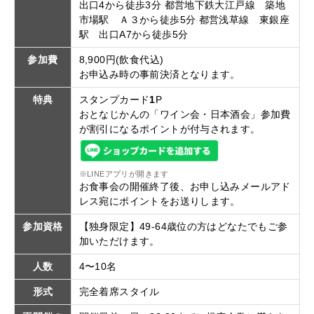
出口4から徒歩3分 都営地下鉄大江戸線 築地
市場駅 Ａ３から徒歩5分 都営浅草線 東銀座
駅 出口A7から徒歩5分
参加費
8,900円(飲食代込)
お申込み時の事前決済となります。
特典
スタンプカード
1
P
おとなじかんの「ワイン会・日本酒会」参加費
が割引になるポイントが付与されます。
※LINEアプリが開きます
お食事会の開催終了後、お申し込みメールアド
レス宛にポイントをお送りします。
参加資格
【独身限定】49-64歳位の方はどなたでもご参
加いただけます。
人数
4〜10名
形式
完全着席スタイル