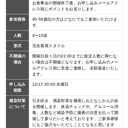
お食事会の開催終了後、お申し込みメールアド
レス宛にポイントをお送りします。
参加資格
45-58歳位の方はどなたでもご参加いただけま
す。
人数
4〜10名
形式
完全着席スタイル
不開催の
開催日前々日の22:00までに規定人数に満たな
場合
い場合は不開催となります。お申し込みのメー
ルアドレス宛に至急ご連絡し、全額返金いたし
ます。
申し込み
12/17 20:00 水曜日
期限
感染対策
引き続き、感染対策を徹底しおとなじかんの会
について
を開催します。体温チェックや、アルコール消
毒、人数など感染予防に最善の注意を払って開
催して参りたいと考えております。ご参加者様
にもご協力をいただくこととなると思います