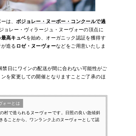
ボーは、
ボジョレー・ヌーボー・コンクールで過
ジョレー・ヴィラージュ・ヌーヴォーの頂点に
の
最高キュベ
を始め、オーガニック認証を獲得す
者が造る
ロゼ・ヌーヴォー
などをご用意いたしま
で解禁日にワインの配送が間に合わない可能性がご
インを変更しての開催となりますことご了承のほ
。
ヴォーとは
8の村で造られるヌーヴォーです。日照の良い急傾斜
きることから、ワンランク上のヌーヴォーとして認