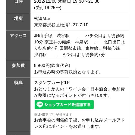
日時
2022/12/08 木曜日 19:30〜21:30
(受付19:25〜)
場所
松涛Mar
東京都渋谷区松濤1-27-7 1F
アクセス
JR山手線 渋谷駅 … ハチ公口より徒歩約
10分 京王井の頭線 神泉駅 … 北口出口よ
り徒歩約4分 田園都市線、東横線、副都心線
渋谷駅 … A2出口より徒歩約7分
参加費
8,900円(飲食代込)
お申込み時の事前決済となります。
特典
スタンプカード
1
P
おとなじかんの「ワイン会・日本酒会」参加費
が割引になるポイントが付与されます。
※LINEアプリが開きます
お食事会の開催終了後、お申し込みメールアド
レス宛にポイントをお送りします。