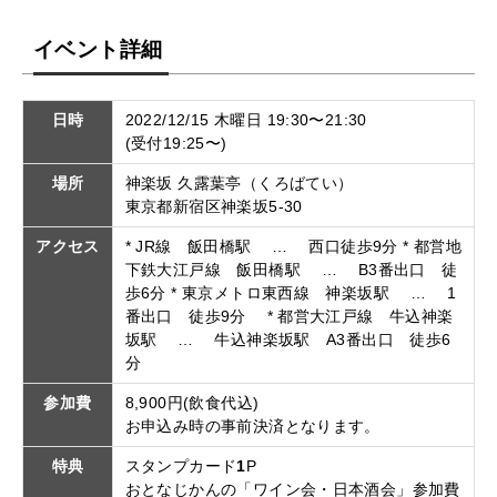
イベント詳細
日時
2022/12/15 木曜日 19:30〜21:30
(受付19:25〜)
場所
神楽坂 久露葉亭（くろばてい）
東京都新宿区神楽坂5-30
アクセス
* JR線 飯田橋駅 … 西口徒歩9分 * 都営地
下鉄大江戸線 飯田橋駅 … B3番出口 徒
歩6分 * 東京メトロ東西線 神楽坂駅 … 1
番出口 徒歩9分 * 都営大江戸線 牛込神楽
坂駅 … 牛込神楽坂駅 A3番出口 徒歩6
分
参加費
8,900円(飲食代込)
お申込み時の事前決済となります。
特典
スタンプカード
1
P
おとなじかんの「ワイン会・日本酒会」参加費