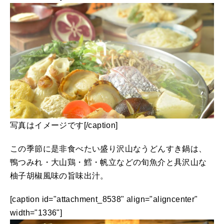
写真はイメージです[/caption]
この季節に是非食べたい盛り沢山なうどんすき鍋は、
鴨つみれ・大山鶏・鱈・帆立などの旬魚介と具沢山な
柚子胡椒風味の旨味出汁。
[caption id="attachment_8538" align="aligncenter"
width="1336"]