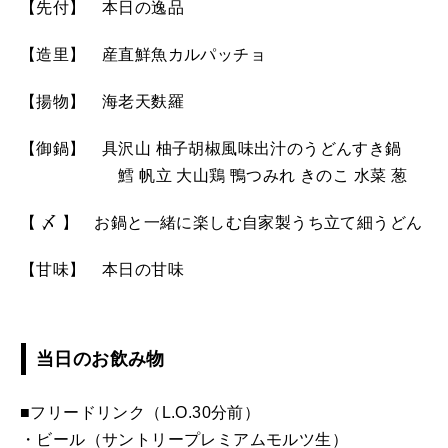
【先付】 本日の逸品
【造里】 産直鮮魚カルパッチョ
【揚物】 海老天麩羅
【御鍋】 具沢山 柚子胡椒風味出汁のうどんすき鍋
鱈 帆立 大山鶏 鴨つみれ きのこ 水菜 葱
【 〆 】 お鍋と一緒に楽しむ自家製うち立て細うどん
【甘味】 本日の甘味
当日のお飲み物
■フリードリンク（L.O.30分前）
・ビール（サントリープレミアムモルツ生）