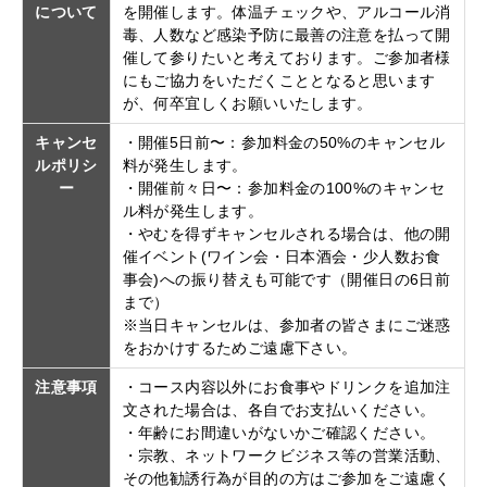
について
を開催します。体温チェックや、アルコール消
毒、人数など感染予防に最善の注意を払って開
催して参りたいと考えております。ご参加者様
にもご協力をいただくこととなると思います
が、何卒宜しくお願いいたします。
キャンセ
・開催5日前〜：参加料金の50%のキャンセル
ルポリシ
料が発生します。
ー
・開催前々日〜：参加料金の100%のキャンセ
ル料が発生します。
・やむを得ずキャンセルされる場合は、他の開
催イベント(ワイン会・日本酒会・少人数お食
事会)への振り替えも可能です（開催日の6日前
まで）
※当日キャンセルは、参加者の皆さまにご迷惑
をおかけするためご遠慮下さい。
注意事項
・コース内容以外にお食事やドリンクを追加注
文された場合は、各自でお支払いください。
・年齢にお間違いがないかご確認ください。
・宗教、ネットワークビジネス等の営業活動、
その他勧誘行為が目的の方はご参加をご遠慮く