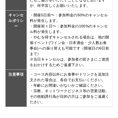
にもご協力をいただくこととなると思います
が、何卒宜しくお願いいたします。
キャンセ
・開催5日前〜：参加料金の50%のキャンセル
ルポリシ
料が発生します。
ー
・開催前々日〜：参加料金の100%のキャンセ
ル料が発生します。
・やむを得ずキャンセルされる場合は、他の開
催イベント(ワイン会・日本酒会・少人数お食
事会)への振り替えも可能です（開催日の6日前
まで）
※当日キャンセルは、参加者の皆さまにご迷惑
をおかけするためご遠慮下さい。
注意事項
・コース内容以外にお食事やドリンクを追加注
文された場合は、各自でお支払いください。
・年齢にお間違いがないかご確認ください。
・宗教、ネットワークビジネス等の営業活動、
その他勧誘行為が目的の方はご参加をご遠慮く
ださい。