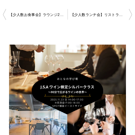
投
【少人数お食事会】ラウンジ21〜ホテルの最上階ラウンジで大人の夜を演出〜
【少人数ランチ会】リストランテ イルピノーロ 銀座〜洗練された大人の雰囲気の中上質なお食事を〜
稿
ナ
ビ
ゲ
ー
シ
ョ
ン