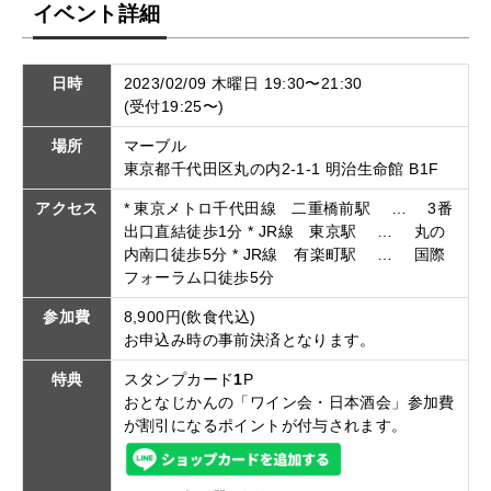
イベント詳細
日時
2023/02/09 木曜日 19:30〜21:30
(受付19:25〜)
場所
マーブル
東京都千代田区丸の内2-1-1 明治生命館 B1F
アクセス
* 東京メトロ千代田線 二重橋前駅 … 3番
出口直結徒歩1分 * JR線 東京駅 … 丸の
内南口徒歩5分 * JR線 有楽町駅 … 国際
フォーラム口徒歩5分
参加費
8,900円(飲食代込)
お申込み時の事前決済となります。
特典
スタンプカード
1
P
おとなじかんの「ワイン会・日本酒会」参加費
が割引になるポイントが付与されます。