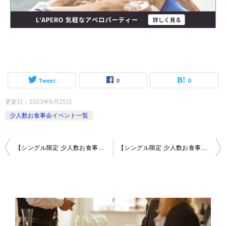
Tweet
0
0
更新日：
2023年6月25日
少人数お食事会イベント一覧
投
【シングル限定 少人数お食事会】Dining & Bar LAVAROCK 神谷町〜溶岩石グリルで本物の美味しさに出会う本格グリルレストラン〜
【シングル限定 少人数お食事会】THE R.C. ARMS 有楽町店〜英国時間を提供するBritish Pub & Restaurant〜
稿
ナ
ビ
ゲ