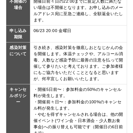
不開催の
開催日前々日の22:00までに規定人数に満たな
場合
い場合は不開催となります。お申し込みのメー
ルアドレス宛に至急ご連絡し、全額返金いたし
ます。
申し込み
06/23 20:00 金曜日
期限
感染対策
引き続き、感染対策を徹底しおとなじかんの会
について
を開催します。体温チェックや、アルコール消
毒、人数など感染予防に最善の注意を払って開
催して参りたいと考えております。ご参加者様
にもご協力をいただくこととなると思います
が、何卒宜しくお願いいたします。
キャンセ
・開催5日前〜：参加料金の50%のキャンセル
ルポリシ
料が発生します。
ー
・開催前々日〜：参加料金の100%のキャンセ
ル料が発生します。
・やむを得ずキャンセルされる場合は、他の開
催イベント(ワイン会・日本酒会・少人数お食
事会)への振り替えも可能です（開催日の6日前