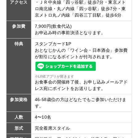
アクセス
・ＪＲ中央線「四ッ谷駅」徒歩7分・東京メト
ロ南北線・丸ノ内線「四ッ谷駅」徒歩7分・東
京メトロ丸ノ内線「四谷三丁目駅」徒歩6分
参加費
7,900円(飲食代込)
お申込み時の事前決済となります。
特典
スタンプカード
1
P
おとなじかんの「ワイン会・日本酒会」参加費
が割引になるポイントが付与されます。
※LINEアプリが開きます
お食事会の開催終了後、お申し込みメールアド
レス宛にポイントをお送りします。
参加資格
46-58歳位の方はどなたでもご参加いただけま
す。
人数
4〜10名
形式
完全着席スタイル