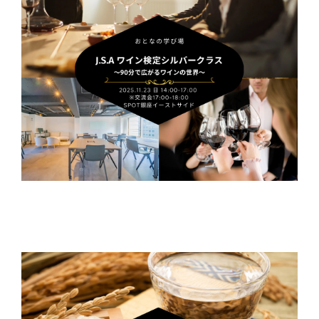
ー
シ
ョ
ン