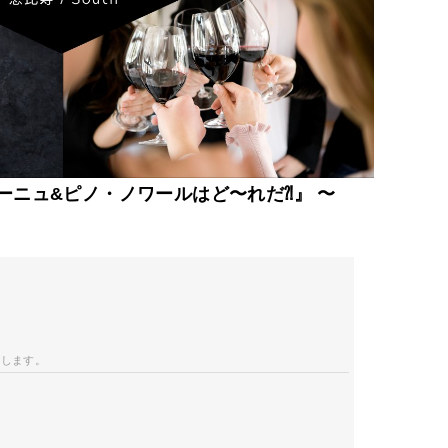
ーニュ&ピノ・ノワールはど〜れだ⁈』 〜
開します。