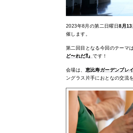
2023年8月の第二日曜日
8月1
催します。
第二回目となる今回のテーマ
ど〜れだ⁈』
です！
会場は、
恵比寿ガーデンプレ
ングラス片手におとなの交流