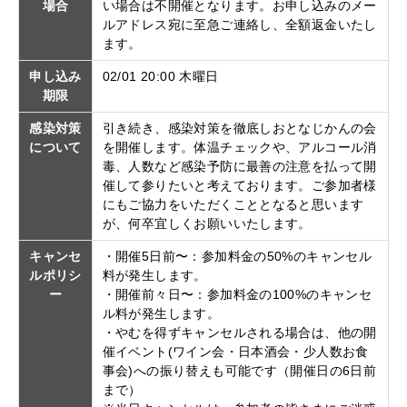
場合
い場合は不開催となります。お申し込みのメー
ルアドレス宛に至急ご連絡し、全額返金いたし
ます。
申し込み
02/01 20:00 木曜日
期限
感染対策
引き続き、感染対策を徹底しおとなじかんの会
について
を開催します。体温チェックや、アルコール消
毒、人数など感染予防に最善の注意を払って開
催して参りたいと考えております。ご参加者様
にもご協力をいただくこととなると思います
が、何卒宜しくお願いいたします。
キャンセ
・開催5日前〜：参加料金の50%のキャンセル
ルポリシ
料が発生します。
ー
・開催前々日〜：参加料金の100%のキャンセ
ル料が発生します。
・やむを得ずキャンセルされる場合は、他の開
催イベント(ワイン会・日本酒会・少人数お食
事会)への振り替えも可能です（開催日の6日前
まで）