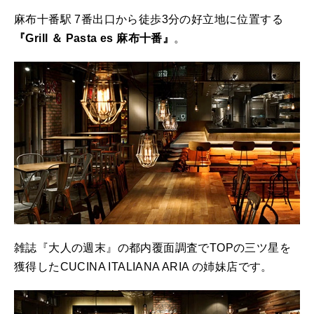
麻布十番駅 7番出口から徒歩3分の好立地に位置する
『Grill ＆ Pasta es 麻布十番』
。
雑誌『大人の週末』の都内覆面調査でTOPの三ツ星を
獲得したCUCINA ITALIANA ARIA の姉妹店です。