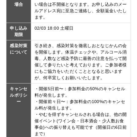
場合
い場合は不開催となります。お申し込みのメー
ルアドレス宛に至急ご連絡し、全額返金いたし
ます。
申し込み
02/03 18:00 土曜日
期限
感染対策
引き続き、感染対策を徹底しおとなじかんの会
について
を開催します。体温チェックや、アルコール消
毒、人数など感染予防に最善の注意を払って開
催して参りたいと考えております。ご参加者様
にもご協力をいただくこととなると思います
が、何卒宜しくお願いいたします。
キャンセ
・開催5日前〜：参加料金の50%のキャンセル
ルポリシ
料が発生します。
ー
・開催前々日〜：参加料金の100%のキャンセ
ル料が発生します。
・やむを得ずキャンセルされる場合は、他の開
催イベント(ワイン会・日本酒会・少人数お食
事会)への振り替えも可能です（開催日の6日前
まで）