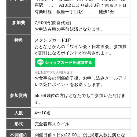
座駅 … A13出口より徒歩3分 * 東京メトロ
有楽町線 銀座一丁目駅 … 徒歩1分
参加費
7,900円(飲食代込)
お申込み時の事前決済となります。
特典
スタンプカード
1
P
おとなじかんの「ワイン会・日本酒会」参加費
が割引になるポイントが付与されます。
※LINEアプリが開きます
お食事会の開催終了後、お申し込みメールアド
レス宛にポイントをお送りします。
参加資格
55-69歳位の方はどなたでもご参加いただけま
す。
人数
4〜10名
形式
完全着席スタイル
不開催の
開催日前々日の22:00までに規定人数に満たな