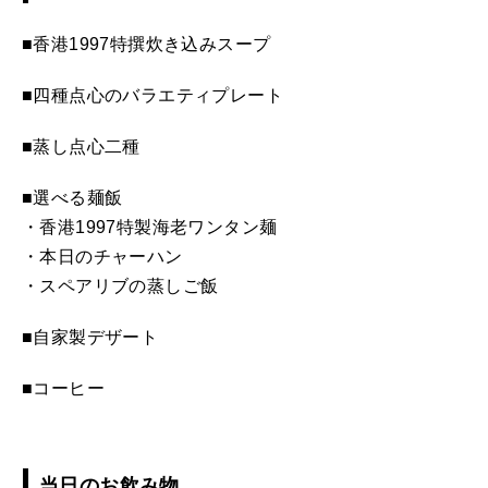
■香港1997特撰炊き込みスープ
■四種点心のバラエティプレート
■蒸し点心二種
■選べる麺飯
・香港1997特製海老ワンタン麺
・本日のチャーハン
・スペアリブの蒸しご飯
■自家製デザート
■コーヒー
当日のお飲み物