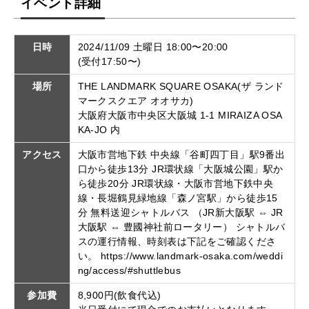
イベント詳細
日時
2024/11/09 土曜日 18:00〜20:00
(受付17:50〜)
場所
THE LANDMARK SQUARE OSAKA(ザ ランド
マークスクエア オオサカ)
大阪府大阪市中央区大阪城 1-1 MIRAIZA OSA
KA-JO 内
アクセス
大阪市営地下鉄 中央線「谷町四丁目」駅9番出
口から徒歩13分 JR環状線「大阪城公園」駅か
ら徒歩20分 JR環状線・大阪市営地下鉄中央
線・長堀鶴見緑地線「森ノ宮駅」から徒歩15
分 無料送迎シャトルバス （JR新大阪駅 ⇔ JR
大阪駅 ⇔ 豊國神社前ロータリー） シャトルバ
スの運行情報、時刻表は下記をご確認くださ
い。 https://www.landmark-osaka.com/weddi
ng/access/#shuttlebus
参加費
8,900円(飲食代込)