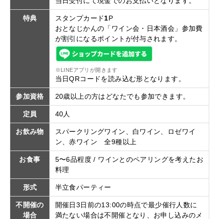
当日受付にて現金でのお支払いとなります。
特典
スタンプカード
1
P
おとなじかんの「ワイン会・日本酒会」参加費
が割引になるポイントが付与されます。
※LINEアプリが開きます
当日QRコードを読み込む形となります。
参加資格
20歳以上の方はどなたでも参加できます。
定員
40人
お飲み物
スパークリングワイン、白ワイン、ロゼワイ
ン、赤ワイン 全9種以上
お食事
5〜6品程度 / ワインとのペアリングを考えたお
料理
形式
半立食パーティー
不開催の
開催日3日前の13:00の時点で最少催行人数に
場合
満たない場合は不開催となり、お申し込みのメ