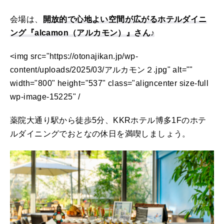
会場は、
開放的で心地よい空間が広がるホテルダイニ
ング『alcamon（アルカモン）』さん♪
<img src="https://otonajikan.jp/wp-
content/uploads/2025/03/アルカモン２.jpg" alt=""
width="800" height="537" class="aligncenter size-full
wp-image-15225" /
薬院大通り駅から徒歩5分、KKRホテル博多1Fのホテ
ルダイニングでおとなの休日を満喫しましょう。