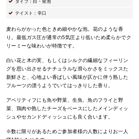
タイプ：白・発泡
テイスト：辛口
麦わらがかった色ときめ細やかな泡。花のような香
り。最低ガス圧が通常の5気圧より低いため柔らかでク
リーミーな味わいが特徴です。
白い花と木の実、もしくはシルクの繊細なフィーリン
グを思い出させるナチュラルな滑らかさをミックスた
新鮮さと、心地よい香ばしい風味が仄かに伴う熟した
フルーツの漂うようでいてはっきりした香り。
アペリティフにも魚や野菜、生魚、魚のフライと野
菜、鶏肉や熟したチーズをベースにしたメインディッ
シュやセカンドディッシュにも良く合います。
※数に限りがあるためご参加者様の人数によりお一人