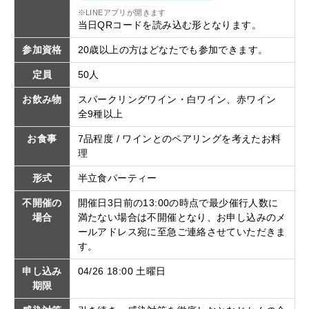
※LINEアプリが開きます
当日QRコードを読み込む形となります。
参加資格
20歳以上の方はどなたでも参加できます。
定員
50人
お飲み物
スパークリングワイン・白ワイン、赤ワイン
全9種以上
お食事
7品程度 / ワインとのペアリングを考えたお料
理
形式
半立食パーティー
不開催の
開催日3日前の13:00の時点で最少催行人数に
場合
満たない場合は不開催となり、お申し込みのメ
ールアドレス宛に至急ご連絡させていただきま
す。
申し込み
04/26 18:00 土曜日
期限