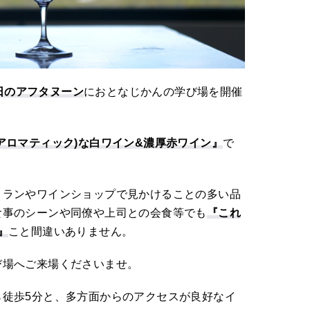
2日のアフタヌーン
におとなじかんの学び場を開催
アロマティック)な白ワイン&濃厚赤ワイン』
で
トランやワインショップで見かけることの多い品
食事のシーンや同僚や上司との会食等でも
『これ
』
こと間違いありません。
び場へご来場くださいませ。
ら徒歩5分と、多方面からのアクセスが良好なイ