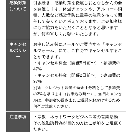
感染対策
引き続き、感染対策を徹底しおとなじかんの会
について
を開催します。体温チェックや、アルコール消
毒、人数など感染予防に最善の注意を払って開
催して参りたいと考えております。ご参加者様
にもご協力をいただくこととなると思います
が、何卒宜しくお願いいたします。
キャンセ
お申し込み後にメールでご案内する「キャンセ
ルポリシ
ルフォーム」にて、ご自身でキャンセルするこ
ー
とができます。
・キャンセル料金（開催5日前〜）：参加費の
47%
・キャンセル料金（開催2日前〜）：参加費の
97%
別途、クレジット決済の返金手数料として参加費
の3%を承ります（お申込み時〜）。当日キャンセ
ルは、参加者の皆さまにご迷惑をおかけするため
何卒ご遠慮ください。
注意事項
・宗教、ネットワークビジネス等の営業活動、
その他勧誘行為が目的の方はご参加をご遠慮く
ださい。