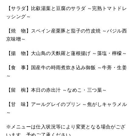
【サラダ】比叡湯葉と豆腐のサラダ ～完熟トマトドレ
ッシング～
【焼 物】スペイン産栗豚と茄子の竹皮焼 ～バジル西
京味噌～
【揚 物】大山鳥の天麩羅と蓮根揚げ ～藻塩・檸檬～
【食 事】国産牛の時雨煮炊き込み御飯 ～牛蒡・生姜
～
【留 椀】本日の赤出汁 ～なめこ・三つ葉～
【甘 味】アールグレイのプリン ～焦がしキャラメル
～
※メニューは仕入状況等により変更となる場合がござ
います。予めご了承ください。