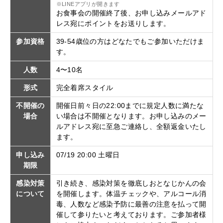
※LINEアプリが開きます
お食事会の開催終了後、お申し込みメールアド
レス宛にポイントをお送りします。
参加資格
39-54歳位の方はどなたでもご参加いただけま
す。
人数
4〜10名
形式
完全着席スタイル
不開催の
開催日前々日の22:00までに規定人数に満たな
場合
い場合は不開催となります。お申し込みのメー
ルアドレス宛に至急ご連絡し、全額返金いたし
ます。
申し込み
07/19 20:00 土曜日
期限
感染対策
引き続き、感染対策を徹底しおとなじかんの会
について
を開催します。体温チェックや、アルコール消
毒、人数など感染予防に最善の注意を払って開
催して参りたいと考えております。ご参加者様