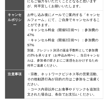
にもご協力をいただくこととなると思います
が、何卒宜しくお願いいたします。
キャンセ
お申し込み後にメールでご案内する「キャンセ
ルポリシ
ルフォーム」にて、ご自身でキャンセルするこ
ー
とができます。
・キャンセル料金（開催5日前〜）：参加費の
47%
・キャンセル料金（開催2日前〜）：参加費の
97%
別途、クレジット決済の返金手数料として参加費
の3%を承ります（お申込み時〜）。当日キャンセ
ルは、参加者の皆さまにご迷惑をおかけするため
何卒ご遠慮ください。
注意事項
・宗教、ネットワークビジネス等の営業活動、
その他勧誘行為が目的の方はご参加をご遠慮く
ださい。
・コース内容以外にお食事やドリンクを追加注
文された場合は、各自でお支払いください。