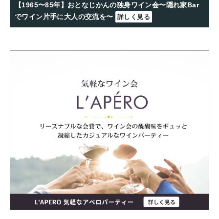
【1965〜85年】おとなじかんの独身ワイン会〜隠れ家Bar
でワイン片手に大人の交流を〜
詳しく見る