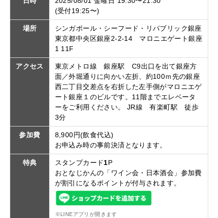
日時
2025/08/01 金曜日 19:30〜21:30
(受付19:25〜)
場所
シンガポール・シーフード・リパブリック銀座
東京都中央区銀座2-2-14 マロニエゲート銀座
1 11F
アクセス
東京メトロ線 銀座駅 C9出口を出て銀座方
面／外堀通りに向かい左折、約100ｍ先の銀座
西二丁目交差点を右折した左手側がマロニエゲ
ート銀座１のビルです。11階までエレベータ
ーをご利用ください。 JR線 有楽町駅 徒歩
3分
参加費
8,900円(飲食代込)
お申込み時の事前決済となります。
特典
スタンプカード
1
P
おとなじかんの「ワイン会・日本酒会」参加費
が割引になるポイントが付与されます。
※LINEアプリが開きます