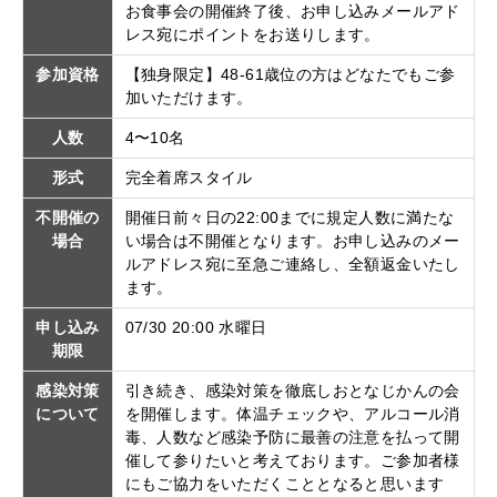
お食事会の開催終了後、お申し込みメールアド
レス宛にポイントをお送りします。
参加資格
【独身限定】48-61歳位の方はどなたでもご参
加いただけます。
人数
4〜10名
形式
完全着席スタイル
不開催の
開催日前々日の22:00までに規定人数に満たな
場合
い場合は不開催となります。お申し込みのメー
ルアドレス宛に至急ご連絡し、全額返金いたし
ます。
申し込み
07/30 20:00 水曜日
期限
感染対策
引き続き、感染対策を徹底しおとなじかんの会
について
を開催します。体温チェックや、アルコール消
毒、人数など感染予防に最善の注意を払って開
催して参りたいと考えております。ご参加者様
にもご協力をいただくこととなると思います