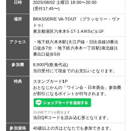
日時
2025/08/02 土曜日 18:00〜20:00
(受付17:45〜)
場所
BRASSERIE VA-TOUT （ブラッセリー・ヴァ
トゥ）
東京都港区六本木5-17-1 AXISビル1F
アクセス
・地下鉄六本木駅(大江戸線・日比谷線)3番出
口徒歩7分 ・地下鉄六本木一丁目駅(南北線)1
番出口徒歩5分
参加費
8,900円(飲食代込)
当日受付にて現金でのお支払いとなります。
特典
スタンプカード
1
P
おとなじかんの「ワイン会・日本酒会」参加費
が割引になるポイントが付与されます。
※LINEアプリが開きます
当日QRコードを読み込む形となります。
参加資格
40歳以上の方はどなたでも参加できます。