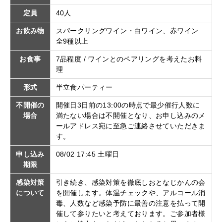
定員
40人
お飲み物
スパークリングワイン・白ワイン、赤ワイン
全9種以上
お食事
7品程度 / ワインとのペアリングを考えたお料
理
形式
半立食パーティー
不開催の
開催日3日前の13:00の時点で最少催行人数に
場合
満たない場合は不開催となり、お申し込みのメ
ールアドレス宛に至急ご連絡させていただきま
す。
申し込み
08/02 17:45 土曜日
期限
感染対策
引き続き、感染対策を徹底しおとなじかんの会
について
を開催します。体温チェックや、アルコール消
毒、人数など感染予防に最善の注意を払って開
催して参りたいと考えております。ご参加者様