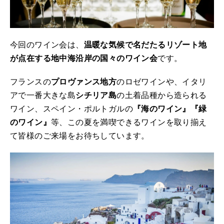
今回のワイン会は、
温暖な気候で名だたるリゾート地
が点在する地中海沿岸の国々のワイン会
です。
フランスの
プロヴァンス地方
のロゼワインや、イタリ
アで一番大きな島
シチリア島
の土着品種から造られる
ワイン、スペイン・ポルトガルの
『海のワイン』『緑
のワイン』
等、この夏を満喫できるワインを取り揃え
て皆様のご来場をお待ちしています。