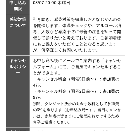
申し込み
08/07 20:00 木曜日
期限
感染対策
引き続き、感染対策を徹底しおとなじかんの会
について
を開催します。体温チェックや、アルコール消
毒、人数など感染予防に最善の注意を払って開
催して参りたいと考えております。ご参加者様
にもご協力をいただくこととなると思います
が、何卒宜しくお願いいたします。
キャンセ
お申し込み後にメールでご案内する「キャンセ
ルポリシ
ルフォーム」にて、ご自身でキャンセルするこ
ー
とができます。
・キャンセル料金（開催5日前〜）：参加費の
47%
・キャンセル料金（開催2日前〜）：参加費の
97%
別途、クレジット決済の返金手数料として参加費
の3%を承ります（お申込み時〜）。当日キャンセ
ルは、参加者の皆さまにご迷惑をおかけするため
何卒ご遠慮ください。