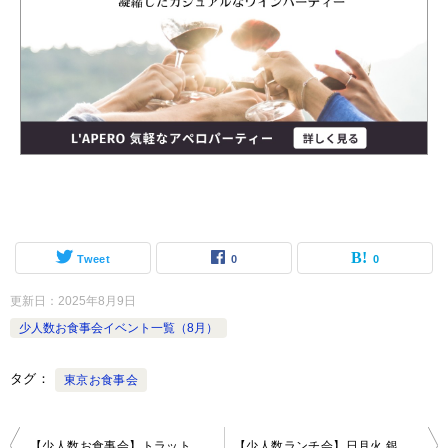
Tweet
0
0
更新日：
2025年8月9日
少人数お食事会イベント一覧（8月）
タグ
東京お食事会
投
【少人数お食事会】トラットリア・イタリア 上野 〜1トンの石窯で焼く絶品ピッツァを気楽に楽しむトラットリア〜
【少人数ランチ会】日月火 銀座店〜医食同源を体現した料理を優雅な空間で味わう〜