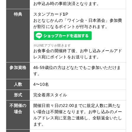
お申込み時の事前決済となります。
特典
スタンプカード
1
P
おとなじかんの「ワイン会・日本酒会」参加費
が割引になるポイントが付与されます。
※LINEアプリが開きます
お食事会の開催終了後、お申し込みメールアド
レス宛にポイントをお送りします。
参加資格
46-59歳位の方はどなたでもご参加いただけま
す。
人数
4〜10名
形式
完全着席スタイル
不開催の
開催日前々日の22:00までに規定人数に満たな
場合
い場合は不開催となります。お申し込みのメー
ルアドレス宛に至急ご連絡し、全額返金いたし
ます。