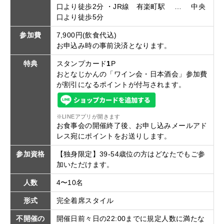
口より徒歩2分 ・JR線 有楽町駅 … 中央
口より徒歩5分
参加費
7,900円(飲食代込)
お申込み時の事前決済となります。
特典
スタンプカード
1
P
おとなじかんの「ワイン会・日本酒会」参加費
が割引になるポイントが付与されます。
※LINEアプリが開きます
お食事会の開催終了後、お申し込みメールアド
レス宛にポイントをお送りします。
参加資格
【独身限定】39-54歳位の方はどなたでもご参
加いただけます。
人数
4〜10名
形式
完全着席スタイル
不開催の
開催日前々日の22:00までに規定人数に満たな