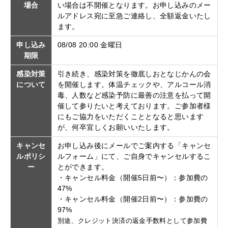
場合
い場合は不開催となります。お申し込みのメー
ルアドレス宛に至急ご連絡し、全額返金いたし
ます。
申し込み
08/08 20:00 金曜日
期限
感染対策
引き続き、感染対策を徹底しおとなじかんの会
について
を開催します。体温チェックや、アルコール消
毒、人数など感染予防に最善の注意を払って開
催して参りたいと考えております。ご参加者様
にもご協力をいただくこととなると思います
が、何卒宜しくお願いいたします。
キャンセ
お申し込み後にメールでご案内する「キャンセ
ルポリシ
ルフォーム」にて、ご自身でキャンセルするこ
ー
とができます。
・キャンセル料金（開催5日前〜）：参加費の
47%
・キャンセル料金（開催2日前〜）：参加費の
97%
別途、クレジット決済の返金手数料として参加費