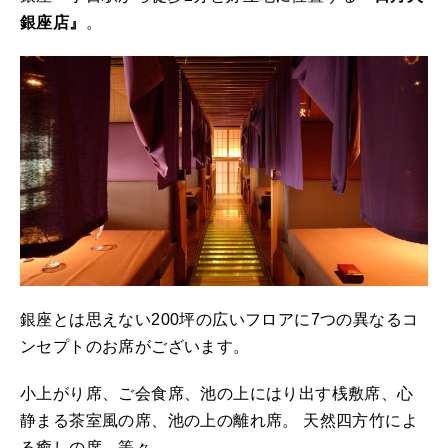
銀座店』
。
銀座とは思えない200坪の広いフロアに7つの異なるコ
ンセプトのお席がございます。
小上がり席、ご会食席、池の上にはり出す桟敷席、心
静まる茶室風の席、池の上の離れ席。 天然四方竹によ
る癒しの席…等々。