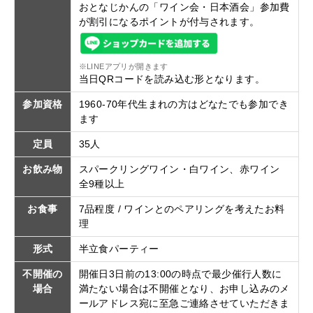
おとなじかんの「ワイン会・日本酒会」参加費
が割引になるポイントが付与されます。
※LINEアプリが開きます
当日QRコードを読み込む形となります。
参加資格
1960-70年代生まれの方はどなたでも参加でき
ます
定員
35人
お飲み物
スパークリングワイン・白ワイン、赤ワイン
全9種以上
お食事
7品程度 / ワインとのペアリングを考えたお料
理
形式
半立食パーティー
不開催の
開催日3日前の13:00の時点で最少催行人数に
場合
満たない場合は不開催となり、お申し込みのメ
ールアドレス宛に至急ご連絡させていただきま