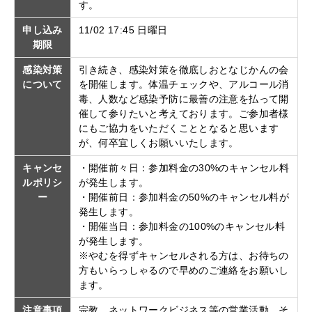
す。
申し込み
11/02 17:45 日曜日
期限
感染対策
引き続き、感染対策を徹底しおとなじかんの会
について
を開催します。体温チェックや、アルコール消
毒、人数など感染予防に最善の注意を払って開
催して参りたいと考えております。ご参加者様
にもご協力をいただくこととなると思います
が、何卒宜しくお願いいたします。
キャンセ
・開催前々日：参加料金の30%のキャンセル料
ルポリシ
が発生します。
ー
・開催前日：参加料金の50%のキャンセル料が
発生します。
・開催当日：参加料金の100%のキャンセル料
が発生します。
※やむを得ずキャンセルされる方は、お待ちの
方もいらっしゃるので早めのご連絡をお願いし
ます。
注意事項
宗教、ネットワークビジネス等の営業活動、そ