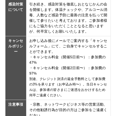
感染対策
引き続き、感染対策を徹底しおとなじかんの会
について
を開催します。体温チェックや、アルコール消
毒、人数など感染予防に最善の注意を払って開
催して参りたいと考えております。ご参加者様
にもご協力をいただくこととなると思います
が、何卒宜しくお願いいたします。
キャンセ
お申し込み後にメールでご案内する「キャンセ
ルポリシ
ルフォーム」にて、ご自身でキャンセルするこ
ー
とができます。
・キャンセル料金（開催5日前〜）：参加費の
47%
・キャンセル料金（開催2日前〜）：参加費の
97%
別途、クレジット決済の返金手数料として参加費
の3%を承ります（お申込み時〜）。当日キャンセ
ルは、参加者の皆さまにご迷惑をおかけするため
何卒ご遠慮ください。
注意事項
・宗教、ネットワークビジネス等の営業活動、
その他勧誘行為が目的の方はご参加をご遠慮く
ださい。