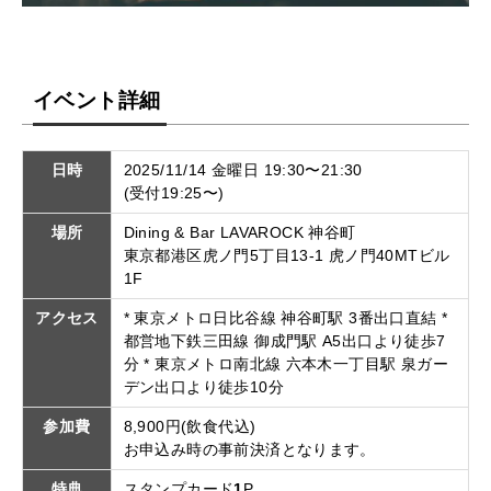
イベント詳細
日時
2025/11/14 金曜日 19:30〜21:30
(受付19:25〜)
場所
Dining & Bar LAVAROCK 神谷町
東京都港区虎ノ門5丁目13-1 虎ノ門40MTビル
1F
アクセス
* 東京メトロ日比谷線 神谷町駅 3番出口直結 *
都営地下鉄三田線 御成門駅 A5出口より徒歩7
分 * 東京メトロ南北線 六本木一丁目駅 泉ガー
デン出口より徒歩10分
参加費
8,900円(飲食代込)
お申込み時の事前決済となります。
特典
スタンプカード
1
P