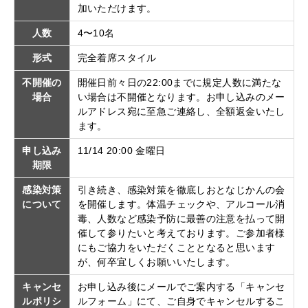
加いただけます。
人数
4〜10名
形式
完全着席スタイル
不開催の
開催日前々日の22:00までに規定人数に満たな
場合
い場合は不開催となります。お申し込みのメー
ルアドレス宛に至急ご連絡し、全額返金いたし
ます。
申し込み
11/14 20:00 金曜日
期限
感染対策
引き続き、感染対策を徹底しおとなじかんの会
について
を開催します。体温チェックや、アルコール消
毒、人数など感染予防に最善の注意を払って開
催して参りたいと考えております。ご参加者様
にもご協力をいただくこととなると思います
が、何卒宜しくお願いいたします。
キャンセ
お申し込み後にメールでご案内する「キャンセ
ルポリシ
ルフォーム」にて、ご自身でキャンセルするこ