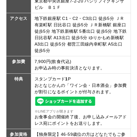
東京都中央区銀座7-2-20 パシッフィクギンザ
ビル Ｂ１Ｆ
アクセス
地下鉄銀座駅 C1・C2・C3出口 徒歩5分 ＪＲ
有楽町駅 日比谷口 徒歩5分 ＪＲ新橋駅 銀座口
徒歩5分 地下鉄新橋駅 5番出口 徒歩5分 地下鉄
日比谷駅 A13出口 徒歩5分 ゆりかもめ新橋駅
A3出口 徒歩5分 都営三田線内幸町駅 A5出口
徒歩5分
参加費
7,900円(飲食代込)
お申込み時の事前決済となります。
特典
スタンプカード
1
P
おとなじかんの「ワイン会・日本酒会」参加費
が割引になるポイントが付与されます。
※LINEアプリが開きます
お食事会の開催終了後、お申し込みメールアド
レス宛にポイントをお送りします。
参加資格
【独身限定】46-59歳位の方はどなたでもご参