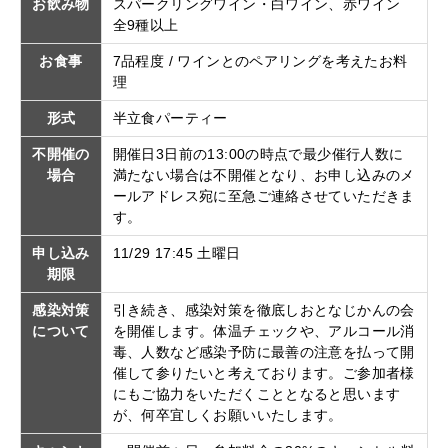
お飲み物
スパークリングワイン・白ワイン、赤ワイン
全9種以上
お食事
7品程度 / ワインとのペアリングを考えたお料
理
形式
半立食パーティー
不開催の
開催日3日前の13:00の時点で最少催行人数に
場合
満たない場合は不開催となり、お申し込みのメ
ールアドレス宛に至急ご連絡させていただきま
す。
申し込み
11/29 17:45 土曜日
期限
感染対策
引き続き、感染対策を徹底しおとなじかんの会
について
を開催します。体温チェックや、アルコール消
毒、人数など感染予防に最善の注意を払って開
催して参りたいと考えております。ご参加者様
にもご協力をいただくこととなると思います
が、何卒宜しくお願いいたします。