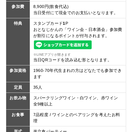
参加費
8,900円(飲食代込)
当日受付にて現金でのお支払いとなります。
特典
スタンプカード
1
P
おとなじかんの「ワイン会・日本酒会」参加費
が割引になるポイントが付与されます。
※LINEアプリが開きます
当日QRコードを読み込む形となります。
参加資格
1960-70年代生まれの方はどなたでも参加でき
ます
定員
35人
お飲み物
スパークリングワイン・白ワイン、赤ワイン
全9種以上
お食事
7品程度 / ワインとのペアリングを考えたお料
理
形式
半立食パーティー