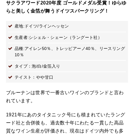
サクラアワード2020年度 ゴールドメダル受賞！ゆらゆ
らと美しく金箔が舞うドイツスパークリング！
産地:ドイツ/ラインヘッセン
生産者:シシェル・シェーン（ラングート社）
品種:アイレン50％、トレッピアーノ40％、リースリング
10％
タイプ：泡/白/金箔入り
テイスト：やや甘口
ブルーナンは世界で一番古いワインのブランドと言わ
れています。
1921年にあのタイタニック号にも積まれていたラング
ード社と合併後も、過去数十年にわたる一貫した高品
質なワイン生産が評価され、現在はドイツ内外でも多