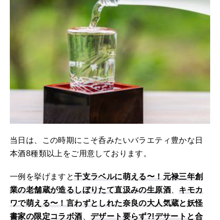
当日は、この時期にこそ呑みたいバラエティ豊かな日
本酒8種類以上をご用意しております。
一例を挙げますと
干支ラベルに萌える〜！元禄三年創
業の老舗蔵が造るしぼりたて直汲みの生原酒
、
キモカ
ワで萌える〜！言わずとしれた奈良の大人気蔵と妖怪
書家の限定コラボ酒
、
デザート要らず?!デサートと合