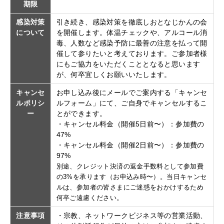
期限
感染対策
引き続き、感染対策を徹底しおとなじかんの会
について
を開催します。体温チェックや、アルコール消
毒、人数など感染予防に最善の注意を払って開
催して参りたいと考えております。ご参加者様
にもご協力をいただくこととなると思います
が、何卒宜しくお願いいたします。
キャンセ
お申し込み後にメールでご案内する「キャンセ
ルポリシ
ルフォーム」にて、ご自身でキャンセルするこ
ー
とができます。
・キャンセル料金（開催5日前〜）：参加費の
47%
・キャンセル料金（開催2日前〜）：参加費の
97%
別途、クレジット決済の返金手数料として参加費
の3%を承ります（お申込み時〜）。当日キャンセ
ルは、参加者の皆さまにご迷惑をおかけするため
何卒ご遠慮ください。
注意事項
・宗教、ネットワークビジネス等の営業活動、