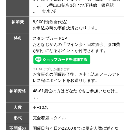
… 5番出口徒歩3分 * 地下鉄線 銀座駅
… 徒歩7分
参加費
8,900円(飲食代込)
お申込み時の事前決済となります。
特典
スタンプカード
1
P
おとなじかんの「ワイン会・日本酒会」参加費
が割引になるポイントが付与されます。
※LINEアプリが開きます
お食事会の開催終了後、お申し込みメールアド
レス宛にポイントをお送りします。
参加資格
48-61歳位の方はどなたでもご参加いただけま
す。
人数
4〜10名
形式
完全着席スタイル
不開催の
開催日前々日の22:00までに規定人数に満たな