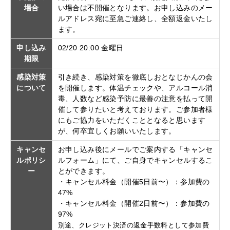
場合
い場合は不開催となります。お申し込みのメー
ルアドレス宛に至急ご連絡し、全額返金いたし
ます。
申し込み
02/20 20:00 金曜日
期限
感染対策
引き続き、感染対策を徹底しおとなじかんの会
について
を開催します。体温チェックや、アルコール消
毒、人数など感染予防に最善の注意を払って開
催して参りたいと考えております。ご参加者様
にもご協力をいただくこととなると思います
が、何卒宜しくお願いいたします。
キャンセ
お申し込み後にメールでご案内する「キャンセ
ルポリシ
ルフォーム」にて、ご自身でキャンセルするこ
ー
とができます。
・キャンセル料金（開催5日前〜）：参加費の
47%
・キャンセル料金（開催2日前〜）：参加費の
97%
別途、クレジット決済の返金手数料として参加費