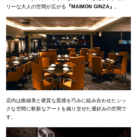
リーな大人の空間が広がる
『MAIMON GINZA』
。
店内は曲線美と硬質な質感を巧みに組み合わせたシッ
クな空間に斬新なアートを織り交ぜた通好みの空間で
す。