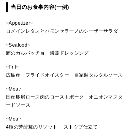
当日のお食事内容(一例)
~Appetizer~
ロメインレタスとハモンセラーノのシーザーサラダ
~Seafood~
鮪のカルパッチョ 海藻ドレッシング
~Frit~
広島産 フライドオイスター 自家製タルタルソース
~Meat~
国産豚肩ロース肉のローストポーク オニオンマスタ
ードソース
~Meal~
4種の芳醇茸のリゾット ストウブ仕立て