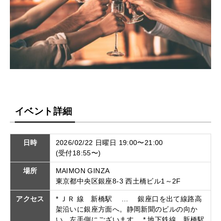
イベント詳細
日時
2026/02/22 日曜日 19:00〜21:00
(受付18:55〜)
場所
MAIMON GINZA
東京都中央区銀座8-3 西土橋ビル1～2F
アクセス
* ＪＲ 線 新橋駅 … 銀座口を出て線路高
架沿いに銀座方面へ。静岡新聞のビルの向か
い、左手側にございます。 * 地下鉄線 新橋駅