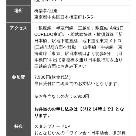
場所
橋楽亭/囲庵
東京都中央区日本橋室町1-5-5
アクセス
・銀座線・半蔵門線「三越前」駅直結 A4出口
COREDO室町3 ・総武線快速・横須賀線「新
日本橋」駅地下道直結、地下道を東京メトロ
[三越前駅]方面へ移動 ・山手線・中央線・東
海道線「東京」駅日本橋口より徒歩9分、 [日
本橋口]を出て常盤橋を渡り日本銀行前を通り
三越前方面にお進み下さい
参加費
7,900円(飲食代込)
当日受付にて現金でのお支払いとなります。
※お弁当なしの方：6,900円
お弁当のお申し込みは【3/12 14時まで】とな
ります。
特典
スタンプカード
1
P
おとなじかんの「ワイン会・日本酒会」参加費