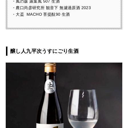
・風の森 露葉風 507 生酒
・農口尚彦研究所 観音下 無濾過原酒 2023
・大盃 MACHO 菩提酛90 生酒
醸し人九平次うすにごり生酒