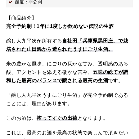
酸度：非公開
【商品紹介】
完全予約制！1年に1度しか飲めない伝説の生酒
醸し人九平次が所有する
自社田「兵庫県黒田庄」で栽
培された山田錦から造られたうすにごり生酒。
米の豊かな風味、にごりの仄かな甘み、透明感のある
酸、アクセントを添える微かな苦み、
五味の総てが調
和した最高のバランスで醸される最高の生酒
です。
「醸し人九平次うすにごり生酒」が完全予約制である
ことには、理由があります。
このお酒は、
搾ってすぐの出荷
となります。
これは、最高のお酒を最高の状態で楽しんで頂きたい