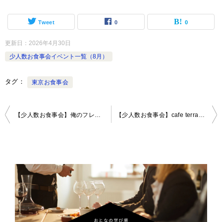
Tweet
0
0
更新日：
2026年4月30日
少人数お食事会イベント一覧（8月）
タグ
東京お食事会
投
【少人数お食事会】俺のフレンチ・イタリアン青山〜高級食材を気軽に愉しむ、新しい食体験〜
【少人数お食事会】cafe terrace&bistro Queency〜表参道テラスで味わうビストロ時間 〜
稿
ナ
ビ
ゲ
ー
シ