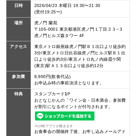
日時
2026/04/23 木曜日 19:30〜21:30
(受付19:25〜)
場所
虎ノ門 蘭苑
〒105-0001 東京都港区虎ノ門１丁目２３−３
虎ノ門ヒルズ森タワー 4F
アクセス
東京メトロ銀座線虎ノ門駅Ｂ１出口より徒歩約
3分/東京メトロ日比谷線虎ノ門ヒルズ駅Ｂ１出
口より徒歩約3分/東京メトロ丸ノ内線霞ケ関
(東京)駅Ａ１３出口より徒歩約12分
参加費
8,900円(飲食代込)
お申込み時の事前決済となります。
特典
スタンプカード
1
P
おとなじかんの「ワイン会・日本酒会」参加費
が割引になるポイントが付与されます。
※LINEアプリが開きます
お食事会の開催終了後、お申し込みメールアド