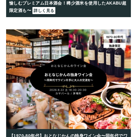
愉しむプレミアム日本酒会！稀少酒米を使用したAKABU超
限定酒も〜
詳しく見る
【1970-80年代】おとなじかんの独身ワイン会〜同年代でワ