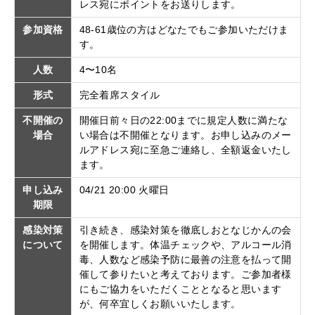
レス宛にポイントをお送りします。
参加資格
48-61歳位の方はどなたでもご参加いただけま
す。
人数
4〜10名
形式
完全着席スタイル
不開催の
開催日前々日の22:00までに規定人数に満たな
場合
い場合は不開催となります。お申し込みのメー
ルアドレス宛に至急ご連絡し、全額返金いたし
ます。
申し込み
04/21 20:00 火曜日
期限
感染対策
引き続き、感染対策を徹底しおとなじかんの会
について
を開催します。体温チェックや、アルコール消
毒、人数など感染予防に最善の注意を払って開
催して参りたいと考えております。ご参加者様
にもご協力をいただくこととなると思います
が、何卒宜しくお願いいたします。